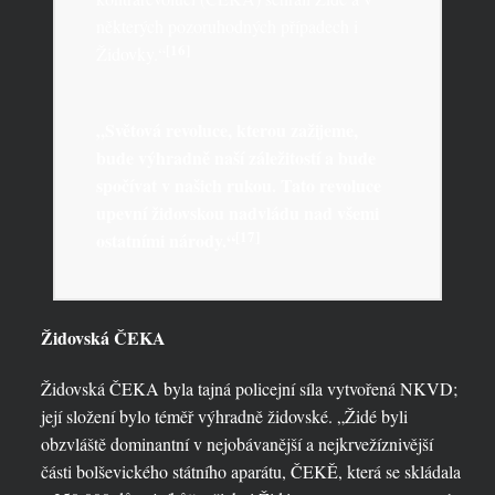
některých pozoruhodných případech i
[16]
Židovky.“
„Světová revoluce, kterou zažijeme,
bude výhradně naší záležitostí a bude
spočívat v našich rukou. Tato revoluce
upevní židovskou nadvládu nad všemi
[17]
ostatními národy.“
Židovská ČEKA
Židovská ČEKA byla tajná policejní síla vytvořená NKVD;
její složení bylo téměř výhradně židovské. „Židé byli
obzvláště dominantní v nejobávanější a nejkrvežíznivější
části bolševického státního aparátu, ČEKĚ, která se skládala