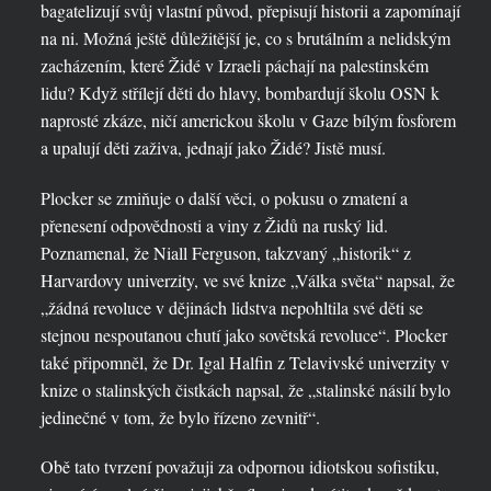
bagatelizují svůj vlastní původ, přepisují historii a zapomínají
na ni. Možná ještě důležitější je, co s brutálním a nelidským
zacházením, které Židé v Izraeli páchají na palestinském
lidu? Když střílejí děti do hlavy, bombardují školu OSN k
naprosté zkáze, ničí americkou školu v Gaze bílým fosforem
a upalují děti zaživa, jednají jako Židé? Jistě musí.
Plocker se zmiňuje o další věci, o pokusu o zmatení a
přenesení odpovědnosti a viny z Židů na ruský lid.
Poznamenal, že Niall Ferguson, takzvaný „historik“ z
Harvardovy univerzity, ve své knize „Válka světa“ napsal, že
„žádná revoluce v dějinách lidstva nepohltila své děti se
stejnou nespoutanou chutí jako sovětská revoluce“. Plocker
také připomněl, že Dr. Igal Halfin z Telavivské univerzity v
knize o stalinských čistkách napsal, že „stalinské násilí bylo
jedinečné v tom, že bylo řízeno zevnitř“.
Obě tato tvrzení považuji za odpornou idiotskou sofistiku,