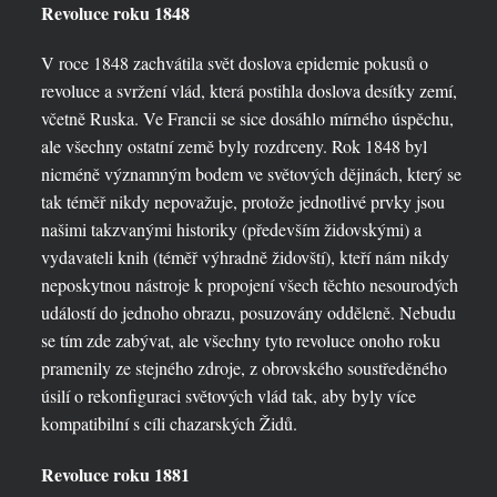
Revoluce roku 1848
V roce 1848 zachvátila svět doslova epidemie pokusů o
revoluce a svržení vlád, která postihla doslova desítky zemí,
včetně Ruska. Ve Francii se sice dosáhlo mírného úspěchu,
ale všechny ostatní země byly rozdrceny. Rok 1848 byl
nicméně významným bodem ve světových dějinách, který se
tak téměř nikdy nepovažuje, protože jednotlivé prvky jsou
našimi takzvanými historiky (především židovskými) a
vydavateli knih (téměř výhradně židovští), kteří nám nikdy
neposkytnou nástroje k propojení všech těchto nesourodých
událostí do jednoho obrazu, posuzovány odděleně. Nebudu
se tím zde zabývat, ale všechny tyto revoluce onoho roku
pramenily ze stejného zdroje, z obrovského soustředěného
úsilí o rekonfiguraci světových vlád tak, aby byly více
kompatibilní s cíli chazarských Židů.
Revoluce roku 1881