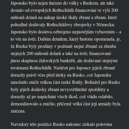
Japonsko bylo nejen tlačeno do války s Ruskem, ale také
dostalo od evropských Rothschildů financování ve výši 200
milionů dolarů na nákup široké škály zbraní a zbraní, které
pohodlně dodávaly Rothschildovy zbrojovky v Německu.
Japonsko bylo doslova ozbrojeno nejnovějším vybavením – a
to vše na úvěr. Dalším detailem, který historie opomenula, je,
že Rusku byly prodány v podstatě stejné zbraně za zhruba
stejných 200 milionů dolarů a také na úvěr, financované
jinou skupinou židovských bankéřů, ale dodávané stejnými
továrnami Rothschildů. Naštěstí pro Japonce jejich zbraně
dorazily právě včas před útoky na Rusko, což Japonsku
umožnilo zničit velkou část ruské flotily. Bohužel pro Rusko
byly jejich dodávky zbraní nevysvětlitelně zpožděny a
dorazily až po napáchání všech škod, což vládu oslabilo,
demoralizovalo a zničilo, přičemž velká část její armády byla
zničena.
Navzdory této porážce Rusko nakonec získalo polovinu