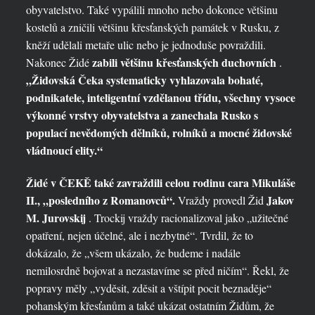
obyvatelstvo. Také vypálili mnoho nebo dokonce většinu
kostelů a zničili většinu křesťanských památek v Rusku, z
kněží udělali metaře ulic nebo je jednoduše povraždili.
zabili většinu křesťanských duchovních
Nakonec Židé
.
„Židovská Čeka systematicky vyhlazovala bohaté,
podnikatele, inteligentní vzdělanou třídu, všechny vysoce
výkonné vrstvy obyvatelstva a zanechala Rusko s
populací nevědomých dělníků, rolníků a mocné židovské
vládnoucí elity.“
Židé v ČEKĚ také zavraždili celou rodinu cara Mikuláše
II., „posledního z Romanovců“.
Jakov
Vraždy provedl Žid
M. Jurovskij
. Trockij vraždy racionalizoval jako „užitečné
opatření, nejen účelné, ale i nezbytné“. Tvrdil, že to
dokázalo, že „všem ukázalo, že budeme i nadále
nemilosrdně bojovat a nezastavíme se před ničím“. Řekl, že
popravy měly „vyděsit, zděsit a vštípit pocit beznaděje“
pohanským křesťanům a také ukázat ostatním Židům, že