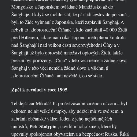
Mongolsko a Japonskem ovládané Mandžusko až do
Šanghaje. I když se mohlo stát, že pár lidí cestovalo po souši,
byli to Židé vyhnaní z Japonska, kteří zaplavili Šanghaj. A
nebyli to „dobrosrdeční Číňané“, kdo zachránil 40 000 Židů
před Hitlerem, jak se nám říká. Japonci měli plnou kontrolu
nad Šanghají i nad velkou částí severovýchodní Číny a v
Šanghaji už bylo obrovské množství opiových Židů, takže
přesun byl přirozený. „Čína“ v této věci neměla žádné slovo,
Šanghaj v této věci neměla žádné slovo a všichni ti
„dobrosrdeční Číňané“ ani nevěděli, co se stalo.
Zpět k revoluci v roce 1905
Tehdejší car Mikuláš II. prošel zásadní změnou názoru a byl
ochoten učinit velké ústupky, aby udržel mír ve své zemi a
zabránil občanské válce. Jeden z jeho nejúčinnějších
Petr Stolypin
ministrů,
, navrhl mnoho změn, které by
upevnily spokojenost obyvatelstva a bezpečnost Ruska. Říká