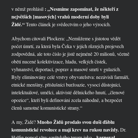
: „Nesmíme zapomínat, že někteří z
v němž prohlásil
největších [masových] vrahů moderní doby byli
Židé.“
Tento článek je svědectvím o jeho výrocích.
Abychom citovali Plockera: „Nemůžeme s jistotou vědět
počet úmrtí, za která byla Čeka v jejích různých projevech
zodpovědná, ale toto číslo je jistě nejméně 20 milionů, včetně
obětí nucené kolektivizace, hladu, velkých čistek,
vyhnanství, deportací, poprav a masové smrti v gulazích.
Byly eliminovány celé vrstvy obyvatelstva: nezávislí farmáři,
etnické menšiny, příslušníci buržoazie, vysocí důstojníci,
intelektuálové, umělci, aktivisté dělnického hnutí, „členové
opozice“, kteří byli definováni zcela náhodně, a bezpočet
členů samotné komunistické strany.“
Mnoho Židů prodalo svou duši ďáblu
A my, Židé?
komunistické revoluce a mají krev na rukou navždy.
Dr.
karneval
Halfin popsal vlny sovětského teroru jako „