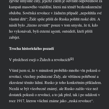
zjevné úmyslné činy, jejichž cílem je odvrátit odpovědnost za
kampaň masového vraždění, která má téměř bezkonkurenční
obdobu. Sovětská revoluce v žádném případě „nepohltila své
vlastní děti“; Židé spíše přišli do Ruska pohltit ruské děti. A
násilí bylo „řízeno zevnitř“ pouze v tom smyslu, že ti, kdo
ho vykonávali, byli externí agenti, outsideři, kteří přišli
zabíjet.
Trocha historického pozadí
[2]
V předchozí eseji o Židech a revolucích
Všiml jsem si, že v minulosti proběhlo mnoho vln pokusů o
revoluci, všechny podnícené Židy, ale většinou pohřbené a
zkreslené těmito lidmi. Rusko je toho konkrétním příkladem.
Nezdá se být všeobecně známý, ale Rusko zažilo více než
dostatek pokusů o revoluci, a to jak před, tak i po události v
roce 1917, kterou všichni známe jako „ruská revoluce“.