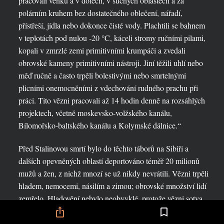
pracovali venku a v dolech, v suchých oblastech a za
polárním kruhem bez dostatečného oblečení, nářadí,
přístřeší, jídla nebo dokonce čisté vody. Plachtili se bahnem
v teplotách pod nulou -20 °C, káceli stromy ručními pilami,
kopali v zmrzlé zemi primitivními krumpáči a zvedali
obrovské kameny primitivními nástroji. Jiní těžili uhlí nebo
měď ručně a často trpěli bolestivými nebo smrtelnými
plicními onemocněními z vdechování rudného prachu při
práci. Tito vězni pracovali až 14 hodin denně na rozsáhlých
projektech, včetně moskevsko-volžského kanálu,
Bílomořsko-baltského kanálu a Kolymské dálnice.“
Před Stalinovou smrtí bylo do těchto táborů na Sibiři a
dalších opevněných oblastí deportováno téměř 20 milionů
mužů a žen, z nichž mnozí se už nikdy nevrátili. Vězni trpěli
hladem, nemocemi, násilím a zimou; obrovské množství lidí
zemřelo. Hladovění nebylo neobvyklé, protože vězni sotva
dostávali dostatek jídla na to, aby zvládli tak těžkou práci.
Jiní vězni byli jednoduše odvlečeni do lesa a zastřeleni