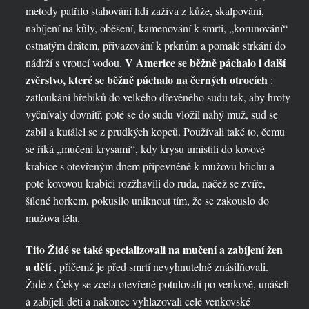
metody patřilo stahování lidí zaživa z kůže, skalpování,
nabíjení na kůly, oběšení, kamenování k smrti, „korunování“
ostnatým drátem, přivazování k prknům a pomalé strkání do
V Americe se běžně páchalo i další
nádrží s vroucí vodou.
zvěrstvo, které se běžně páchalo na černých otrocích
:
zatloukání hřebíků do velkého dřevěného sudu tak, aby hroty
vyčnívaly dovnitř, poté se do sudu vložil nahý muž, sud se
zabil a kutálel se z prudkých kopců. Používali také to, čemu
se říká „mučení krysami“, kdy krysu umístili do kovové
krabice s otevřeným dnem připevněné k mužovu břichu a
poté kovovou krabici rozžhavili do ruda, načež se zvíře,
šílené horkem, pokusilo uniknout tím, že se zakouslo do
mužova těla.
Tito Židé se také specializovali na mučení a zabíjení žen
a dětí
, přičemž je před smrtí nevyhnutelně znásilňovali.
Židé z Čeky se zcela otevřeně potulovali po venkově, unášeli
a zabíjeli děti a nakonec vyhlazovali celé venkovské