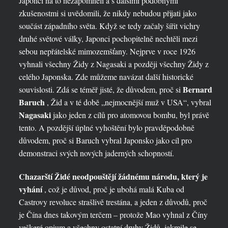
Japonci na to nezapomněli a s dalšími podobnými
zkušenostmi si uvědomili, že nikdy nebudou přijati jako
součást západního světa. Když se tedy začaly šířit vichry
druhé světové války, Japonci pochopitelně nechtěli mezi
sebou nepřátelské mimozemšťany. Nejprve v roce 1926
vyhnali všechny Židy z Nagasaki a později všechny Židy z
celého Japonska. Zde můžeme navázat další historické
Bernard
souvislosti. Zdá se téměř jisté, že důvodem, proč si
Baruch
, Žid a v té době „nejmocnější muž v USA“, vybral
Nagasaki
jako jeden z cílů pro atomovou bombu, byl právě
tento. A pozdější úplné vyhoštění bylo pravděpodobně
důvodem, proč si Baruch vybral Japonsko jako cíl pro
demonstraci svých nových jaderných schopností.
Chazarští Židé neodpouštějí žádnému národu, který je
vyhání
, což je důvod, proč je ubohá malá Kuba od
Castrovy revoluce strašlivě trestána, a jeden z důvodů, proč
je Čína dnes takovým terčem – protože Mao vyhnal z Číny
veškeré opium a všechny ostatní druhy Židů, jakmile se