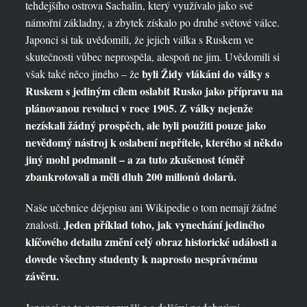
tehdejšího ostrova Sachalin, který využívalo jako své
námořní základny, a zbytek získalo po druhé světové válce.
Japonci si tak uvědomili, že jejich válka s Ruskem ve
skutečnosti vůbec neprospěla, alespoň ne jim. Uvědomili si
byli Židy vlákáni do války s
však také něco jiného – že
Ruskem s jediným cílem oslabit Rusko jako přípravu na
plánovanou revoluci v roce 1905. Z války nejenže
nezískali žádný prospěch, ale byli použiti pouze jako
nevědomý nástroj k oslabení nepřítele, kterého si někdo
jiný mohl podmanit – a za tuto zkušenost téměř
zbankrotovali a měli dluh 200 milionů dolarů.
Naše učebnice dějepisu ani Wikipedie o tom nemají žádné
Jeden příklad toho, jak vynechání jediného
znalosti.
klíčového detailu změní celý obraz historické události a
dovede všechny studenty k naprosto nesprávnému
závěru.