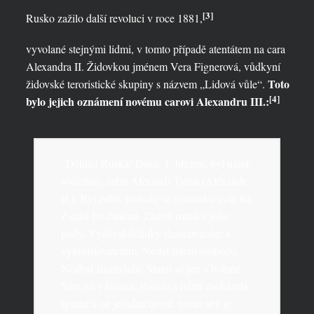
[3]
Rusko zažilo další revoluci v roce 1881,
vyvolané stejnými lidmi, v tomto případě atentátem na cara
Alexandra II. Židovkou jménem Vera Fignerová, vůdkyní
Toto
židovské teroristické skupiny s názvem „Lidová vůle“.
[4]
bylo jejich oznámení novému carovi Alexandru III.:
„Dělníci Ruska! Dnes, 1. března, byl námi,
socialisty, zabit Alexandr Tyran (Alexandr
II.). Byl zabit, protože se nestaral o svůj lid.
Zatížil ho daněmi. Zbavil rolníky jeho
půdy. Vydával dělníky drancovačům a
vykořisťovatelům. Nedal lidem svobodu.
Nedbal slzám lidu. Staral se jen o bohaté.
Sám žil v luxusu. Policie s lidmi zacházela
špatně a on je odměňoval, místo aby je