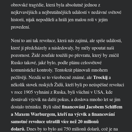
obrovské tragédie, která byla absolutně jednou z
nejkrvavějších a nejbrutálnějších událostí v nedávné světové
historii, nijak nepodíleli a hráli jen malou roli v jejím
provedení.
Není to ani tak revoluce, která nás zajímá, ale spíše události,
které jí předcházely a následovaly, by měly upoutat naši
pozornost. Židé zoufale toužili po převratu, který by zničil
Rusko takové, jaké bylo, podle plánu celosvětové
komunistické kontroly. Tentokrát plánovali mnohem
Trockij
pečlivěji. Nezdá se to všeobecně známé, ale
a
několik stovek ruských Židů, kteří byli po neúspěšné revoluci
v roce 1905 vyhnáni z Ruska, byli všichni v USA, kde
dostávali výcvik na další pokus, a doslova mnoho let se jim
financováni Jacobem Schiffem
dostalo tréninku. Byli silně
a Maxem Warburgem, kteří na výcvik a financování
samotné revoluce utratili více než 20 milionů
dolarů.
Dnes by to bylo asi 750 milionů dolarů, což je na