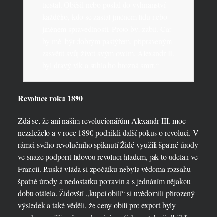
trestal. Oběsil nebo poslal do vyhnanství
každého, kdo se zastal jménem lidu nebo
jménem spravedlnosti. Proto byl zabit. Car
by měl být dobrým pastýřem, připraveným
zasvětit svůj život svým ovcím. Alexandr II.
byl dravý vlk a stihla ho hrozná smrt.“
Revoluce roku 1890
Zdá se, že ani našim revolucionářům Alexandr III. moc
nezáleželo a v roce 1890 podnikli další pokus o revoluci. V
rámci svého revolučního spiknutí Židé využili špatné úrody
ve snaze podpořit lidovou revoluci hladem, jak to udělali ve
Francii. Ruská vláda si zpočátku nebyla vědoma rozsahu
špatné úrody a nedostatku potravin a s jednáním nějakou
dobu otálela. Židovští „kupci obilí“ si uvědomili přirozený
výsledek a také věděli, že ceny obilí pro export byly