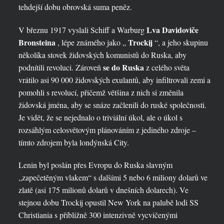
tehdejší dobu obrovská suma peněz.
Lva Davidoviče
V březnu 1917 vyslali Schiff a Warburg
Bronsteina
Trockij
, lépe známého jako „
“, a jeho skupinu
několika stovek židovských komunistů do Ruska, aby
se do Ruska
podnítili revoluci. Zároveň
z celého světa
vrátilo asi 90 000 židovských exulantů, aby infiltrovali zemi a
pomohli s revolucí, přičemž většina z nich si změnila
židovská jména, aby se snáze začlenili do ruské společnosti.
Je vidět, že se nejednalo o triviální úkol, ale o úkol s
rozsáhlým celosvětovým plánováním z jediného zdroje –
tímto zdrojem byla londýnská City.
Lenin byl poslán přes Evropu do Ruska slavným
„zapečetěným vlakem“ s dalšími 5 nebo 6 miliony dolarů ve
zlatě (asi 175 milionů dolarů v dnešních dolarech). Ve
stejnou dobu Trockij opustil New York na palubě lodi SS
Christiania s přibližně 300 intenzivně vycvičenými