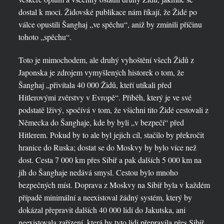
dostal k moci. Židovské publikace nám říkají, že Židé po
válce opustili Šanghaj „ve spěchu“, aniž by zmínili příčinu
tohoto „spěchu“.
Toto je mimochodem, ale druhý vyhoštění všech Židů z
Japonska je zdrojem vymyšlených historek o tom, že
Šanghaj „přivítala 40 000 Židů, kteří utíkali před
Hitlerovými zvěrstvy v Evropě“. Příběh, který je ve své
podstatě lživý, spočívá v tom, že všichni tito Židé cestovali z
Německa do Šanghaje, kde by byli „v bezpečí“ před
Hitlerem. Pokud by to ale byl jejich cíl, stačilo by překročit
hranice do Ruska; dostat se do Moskvy by bylo více než
dost. Cesta 7 000 km přes Sibiř a pak dalších 5 000 km na
jih do Šanghaje nedává smysl. Cestou bylo mnoho
bezpečných míst. Doprava z Moskvy na Sibiř byla v každém
případě minimální a neexistoval žádný systém, který by
dokázal přepravit dalších 40 000 lidí do Jakutska, ani
neexistovala zařízení, která by tyto lidi přepravila přes Sibiř,