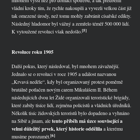
mnohem vyšší než pro domácí spotřebu, a tak předběhli
vládní kroky tím, že rychle nakoupili a vyvezli velkou část již
tak omezené úrody, než tomu mohly zabránit císařské edikty.
Následný hladomor byl vážný a zemřelo téměř 500 000 lidí.
[5]
K vytoužené revoluci však nedošlo.
Revoluce roku 1905
Další pokus, který následoval, byl mnohem závažnější.
Jednalo se o revoluci v roce 1905 a událost nazvanou
„Krvavá neděle“, kdy byl organizovaný protest poměrně
brutálně potlačen novým carem Mikulášem II. Během
následujících dvou let Židé organizovali teroristické brigády,
které zabily tisíce lidí, zejména policistů a vládních úředníků.
Několik tisíc židovských teroristů bylo dopadeno a vyhnáno
tento příběh má úzce související a
na Sibiř a jinam, ale
velmi důležitý prvek, který historie oddělila
a kterému
[6]
musíme porozumět.