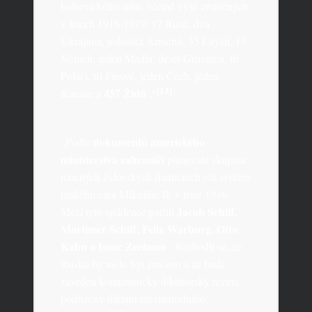
bolševického státu, včetně výše zmíněných,
v letech 1918-1919: 17 Rusů, dva
Ukrajinci, jedenáct Arménů, 35 Lityšů, 15
Němců, jeden Maďar, deset Gruzínců, tři
Poláci, tři Finové, jeden Čech, jeden
[13]
457 Židů
Karaim a
.“
dokumentů amerického
„Podle
ministerstva zahraničí
plánovala skupina
mocných židovských finančních elit svržení
ruského cara Mikuláše II. v roce 1916.
Jacob Schiff,
Mezi tyto spiklence patřili
Mortimer Schiff, Felix Warburg, Otto
Kahn a Isaac Zeelman
. Rozhodli se, že
Rusko by mělo být zničeno a že bude
zaveden komunistický diktátorský režim,
podřízený diktátu mezinárodního