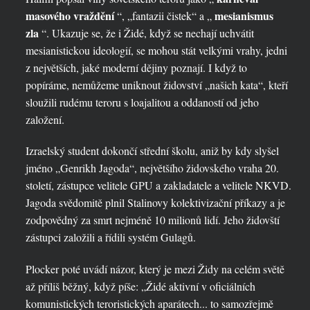
masového vraždění
mesianismus
“, „fantazii čistek“ a „
zla
“. Ukazuje se, že i Židé, když se nechají uchvátit
mesianistickou ideologií, se mohou stát velkými vrahy, jedni
z největších, jaké moderní dějiny poznají. I když to
popíráme, nemůžeme uniknout židovství „našich kata“, kteří
sloužili rudému teroru s loajalitou a oddaností od jeho
založení.
Izraelský student dokončí střední školu, aniž by kdy slyšel
jméno „Genrikh Jagoda“, největšího židovského vraha 20.
století, zástupce velitele GPU a zakladatele a velitele NKVD.
Jagoda svědomitě plnil Stalinovy ​​kolektivizační příkazy a je
zodpovědný za smrt nejméně 10 milionů lidí. Jeho židovští
zástupci založili a řídili systém Gulagů.
Plocker poté uvádí názor, který je mezi Židy na celém světě
až příliš běžný, když píše: „Židé aktivní v oficiálních
komunistických teroristických aparátech... to samozřejmě