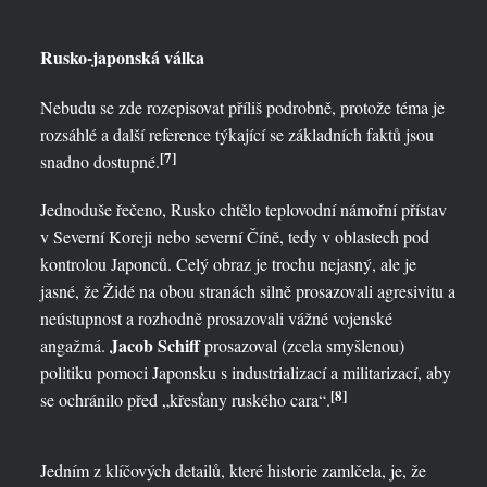
Rusko-japonská válka
Nebudu se zde rozepisovat příliš podrobně, protože téma je
rozsáhlé a další reference týkající se základních faktů jsou
[7]
snadno dostupné.
Jednoduše řečeno, Rusko chtělo teplovodní námořní přístav
v Severní Koreji nebo severní Číně, tedy v oblastech pod
kontrolou Japonců. Celý obraz je trochu nejasný, ale je
jasné, že Židé na obou stranách silně prosazovali agresivitu a
neústupnost a rozhodně prosazovali vážné vojenské
Jacob Schiff
angažmá.
prosazoval (zcela smyšlenou)
politiku pomoci Japonsku s industrializací a militarizací, aby
[8]
se ochránilo před „křesťany ruského cara“.
Jedním z klíčových detailů, které historie zamlčela, je, že