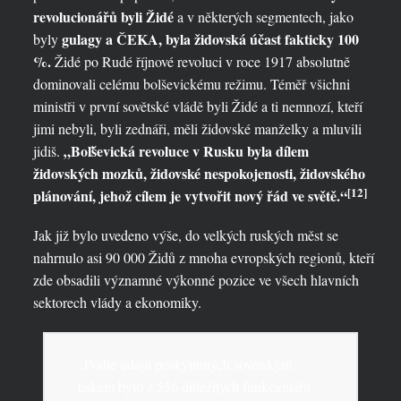
revolucionářů byli Židé
a v některých segmentech, jako
gulagy a ČEKA, byla židovská účast fakticky 100
byly
%.
Židé po Rudé říjnové revoluci v roce 1917 absolutně
dominovali celému bolševickému režimu. Téměř všichni
ministři v první sovětské vládě byli Židé a ti nemnozí, kteří
jimi nebyli, byli zednáři, měli židovské manželky a mluvili
„Boľševická revoluce v Rusku byla dílem
jidiš.
židovských mozků, židovské nespokojenosti, židovského
[12]
plánování, jehož cílem je vytvořit nový řád ve světě.“
Jak již bylo uvedeno výše, do velkých ruských měst se
nahrnulo asi 90 000 Židů z mnoha evropských regionů, kteří
zde obsadili významné výkonné pozice ve všech hlavních
sektorech vlády a ekonomiky.
„Podle údajů poskytnutých sovětským
tiskem bylo z 556 důležitých funkcionářů