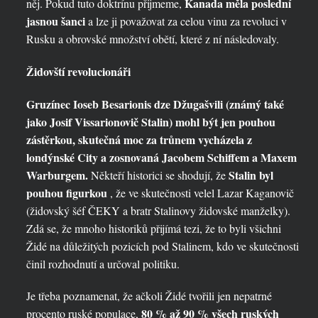
Kanada měla poslední
něj. Pokud tuto doktrínu přijmeme,
jasnou šanci
a lze ji považovat za celou vinu za revoluci v
Rusku a obrovské množství obětí, které z ní následovaly.
Židovští revolucionáři
Gruzínec Ioseb Besarionis dze Džugašvili (známý také
jako Josif Vissarionovič Stalin) mohl být jen pouhou
zástěrkou, skutečná moc za trůnem vycházela z
londýnské City a zosnovaná Jacobem Schiffem a Maxem
Warburgem.
Stalin byl
Někteří historici se shodují, že
pouhou figurkou
, že ve skutečnosti velel Lazar Kaganovič
(židovský šéf ČEKY a bratr Stalinovy ​​židovské manželky).
Zdá se, že mnoho historiků přijímá tezi, že to byli všichni
Židé na důležitých pozicích pod Stalinem, kdo ve skutečnosti
činil rozhodnutí a určoval politiku.
Je třeba poznamenat, že ačkoli Židé tvořili jen nepatrné
80 % až 90 % všech ruských
procento ruské populace,