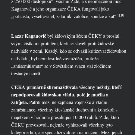
z 250 000 důstojníků“, všichni Židé, a s neomezenou mocí
Kaganovič a jeho organizace ČEKA fungovali jako
[18]
„policista, vyšetřovatel, žalářník, žalobce, soudce a kat“.
Lazar Kaganovič
byl židovským šéfem ČEKY a proslul
svými čistkami proti těm, kteří se stavěli proti židovské
nadvládě v zemi. Každý, kdo se odvážil kritizovat židovskou
nadvládu, byl nemilosrdně zavražděn, protože
„antisemitismus“ se v Sovětském svazu stal zločinem
trestaným smrtí.
ČEKA primárně shromažďovala všechny nežidy, kteří
nepodporovali židovskou vládu, poté je mučila a
zabíjela.
Patřili mezi ně zejména vojenské a vládní
zaměstnance, všechny křesťanské duchovní a kohokoli s
majetkem v hodnotě přesahující 10 000 rublů. Židé, kteří
ČEKU provozovali, nejenže vyhlazovali všechny tyto
kategorie lidí, ale specializovali se i na mučení. Mezi jejich