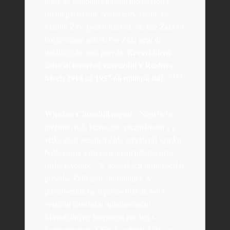
toho, že samotná globální média jsou v
rukou pachatelů. Nemůžeme tvrdit, že
všichni Židé jsou bolševici, ale bez Židů by
bolševismus nebyl. Pro Žida není nic
Krvaví šílení
urážlivějšího než pravda.
židovští teroristé zavraždili v Rusku v
[15]
letech 1918 až 1957 66 milionů lidí
.“
Winston Churchill
napsal: „Není třeba
přehánět roli, kterou tito mezinárodní a z
velké části ateističtí Židé sehráli při vzniku
bolševismu a při samotném uskutečnění
ruské revoluce... V sovětských institucích je
převaha Židů ještě ohromující. A
prominentní, ne-li přímo hlavní, roli v
systému terorismu uplatňovaném
Mimořádnými komisemi pro boj s
kontrarevolucí (ČEKA) sehráli Židé a v