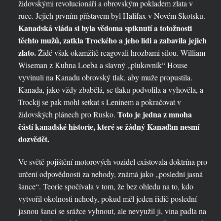
židovskými revolucionáři a obrovským pokladem zlata v
ruce. Jejich prvním přístavem byl Halifax v Novém Skotsku.
Kanadská vláda si byla vědoma spiknutí a totožnosti
těchto mužů, zatkla Trockého a jeho lidi a zabavila jejich
zlato.
Židé však okamžitě reagovali hrozbami silou. William
Wiseman z Kuhna Loeba a slavný „plukovník“ House
vyvinuli na Kanadu obrovský tlak, aby muže propustila.
Kanada, jako vždy zbabělá, se tlaku podvolila a vyhověla, a
Trockij se pak mohl setkat s Leninem a pokračovat v
Toto je jedna z mnoha
židovských plánech pro Rusko.
částí kanadské historie, které se žádný Kanaďan nesmí
dozvědět.
Ve světě pojištění motorových vozidel existovala doktrína pro
určení odpovědnosti za nehody, známá jako „poslední jasná
šance“. Teorie spočívala v tom, že bez ohledu na to, kdo
vytvořil okolnosti nehody, pokud měl jeden řidič poslední
jasnou šanci se srážce vyhnout, ale nevyužil ji, vina padla na