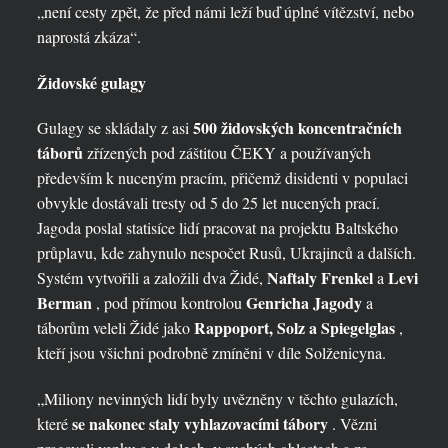
„není cesty zpět, že před námi leží buď úplné vítězství, nebo
naprostá zkáza“.
Židovské gulagy
500 židovských koncentračních
Gulagy se skládaly z asi
táborů
zřízených pod záštitou ČEKY a používaných
především k nuceným pracím, přičemž disidenti v populaci
obvykle dostávali tresty od 5 do 25 let nucených prací.
Jagoda poslal statisíce lidí pracovat na projektu Baltského
průplavu, kde zahynulo nespočet Rusů, Ukrajinců a dalších.
Naftaly Frenkel
Levi
Systém vytvořili a založili dva Židé,
a
Berman
Genricha Jagody
, pod přímou kontrolou
a
Rappoport, Solz a Spiegelglas
táborům veleli Židé jako
,
kteří jsou všichni podrobně zmíněni v díle Solženicyna.
„Miliony nevinných lidí byly uvězněny v těchto gulazích,
se nakonec staly vyhlazovacími tábory
které
. Vězni