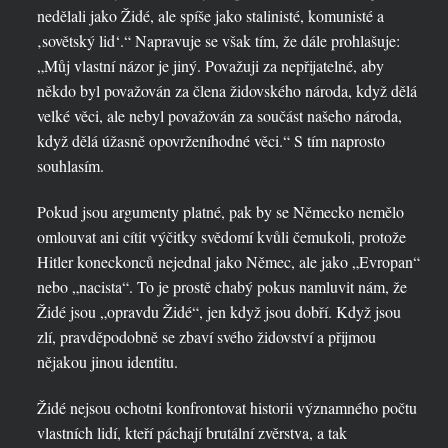
nedělali jako Židé, ale spíše jako stalinisté, komunisté a
‚sovětský lid‘.“ Napravuje se však tím, že dále prohlašuje:
„Můj vlastní názor je jiný. Považuji za nepřijatelné, aby
někdo byl považován za člena židovského národa, když dělá
velké věci, ale nebyl považován za součást našeho národa,
když dělá úžasně opovrženíhodné věci.“ S tím naprosto
souhlasím.
Pokud jsou argumenty platné, pak by se Německo nemělo
omlouvat ani cítit výčitky svědomí kvůli čemukoli, protože
Hitler koneckonců nejednal jako Němec, ale jako „Evropan“
nebo „nacista“. To je prostě chabý pokus namluvit nám, že
Židé jsou „opravdu Židé“, jen když jsou dobří. Když jsou
zlí, pravděpodobně se zbaví svého židovství a přijmou
nějakou jinou identitu.
Židé nejsou ochotni konfrontovat historii významného počtu
vlastních lidí, kteří páchají brutální zvěrstva, a tak