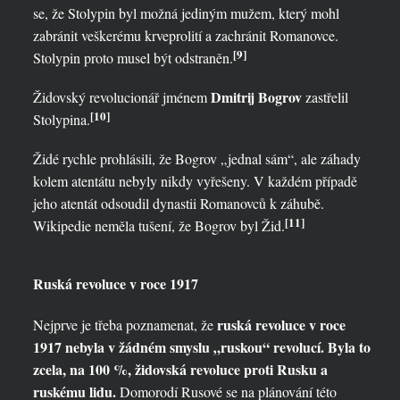
se, že Stolypin byl možná jediným mužem, který mohl
zabránit veškerému krveprolití a zachránit Romanovce.
[9]
Stolypin proto musel být odstraněn.
Dmitrij Bogrov
Židovský revolucionář jménem
zastřelil
[10]
Stolypina.
Židé rychle prohlásili, že Bogrov „jednal sám“, ale záhady
kolem atentátu nebyly nikdy vyřešeny. V každém případě
jeho atentát odsoudil dynastii Romanovců k záhubě.
[11]
Wikipedie neměla tušení, že Bogrov byl Žid.
Ruská revoluce v roce 1917
ruská revoluce v roce
Nejprve je třeba poznamenat, že
1917 nebyla v žádném smyslu „ruskou“ revolucí. Byla to
zcela, na 100 %, židovská revoluce proti Rusku a
ruskému lidu.
Domorodí Rusové se na plánování této