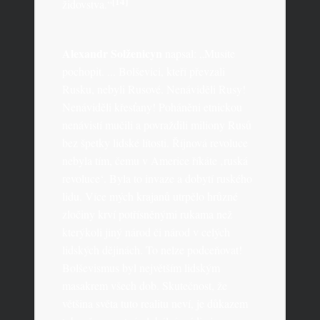
[14]
židovstva.“
Alexandr Solženicyn
napsal: „Musíte
pochopit. ... Bolševici, kteří převzali
Rusku, nebyli Rusové. Nenáviděli Rusy!
Nenáviděli křesťany! Poháněni etnickou
nenávistí mučili a povraždili miliony Rusů
bez špetky lidské lítosti. Říjnová revoluce
nebyla tím, čemu v Americe říkáte ‚ruská
revoluce‘. Byla to invaze a dobytí ruského
lidu. Více mých krajanů utrpělo hrůzné
zločiny krví potřísněnými rukama než
kterýkoli jiný národ či národ v celých
lidských dějinách. To nelze podceňovat!
Bolševismus byl největším lidským
masakrem všech dob. Skutečnost, že
většina světa tuto realitu neví, je důkazem