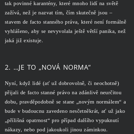
tak povinné karantény, které mnoho lidí na světě
zažívá, než je nazvat tím, čím skutečně jsou –
stavem de facto stanného práva, které není formálně
vyhlášeno, aby se nevyvolala ještě větší panika, než
jaká již existuje.
2. …JE TO „NOVÁ NORMA“
Nyní, když lidé (ať už dobrovolně, či neochotně)
přijali de facto stanné právo na zdánlivě neurčitou
dobu, pravděpodobně se stane „novým normálem“ a
bude v budoucnu zavedeno nesčetněkrát, ať už jako
„přílišná opatrnost“ pro případ dalšího vypuknutí
nákazy, nebo pod jakoukoli jinou záminkou.