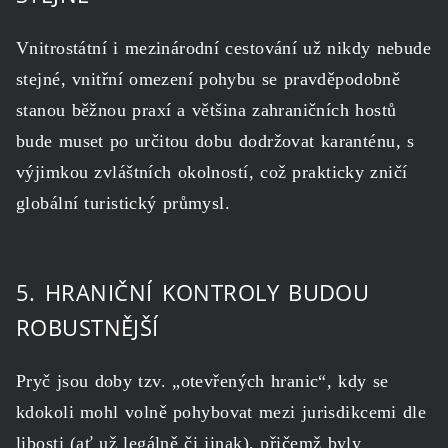
Vnitrostátní i mezinárodní cestování už nikdy nebude
stejné, vnitřní omezení pohybu se pravděpodobně
stanou běžnou praxí a většina zahraničních hostů
bude muset po určitou dobu dodržovat karanténu, s
výjimkou zvláštních okolností, což prakticky zničí
globální turistický průmysl.
5. HRANIČNÍ KONTROLY BUDOU
ROBUSTNĚJŠÍ
Pryč jsou doby tzv. „otevřených hranic“, kdy se
kdokoli mohl volně pohybovat mezi jurisdikcemi dle
libosti (ať už legálně či jinak), přičemž byly