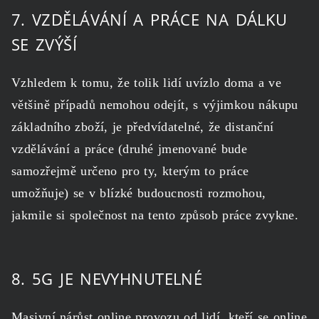
7. VZDĚLÁVÁNÍ A PRÁCE NA DÁLKU
SE ZVÝŠÍ
Vzhledem k tomu, že tolik lidí uvízlo doma a ve
většině případů nemohou odejít, s výjimkou nákupu
základního zboží, je předvídatelné, že distanční
vzdělávání a práce (druhé jmenované bude
samozřejmě určeno pro ty, kterým to práce
umožňuje) se v blízké budoucnosti rozmohou,
jakmile si společnost na tento způsob práce zvykne.
8. 5G JE NEVYHNUTELNÉ
Masivní nárůst online provozu od lidí, kteří se online