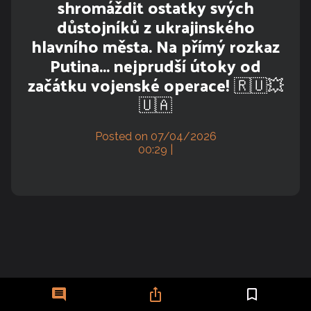
shromáždit ostatky svých
důstojníků z ukrajinského
hlavního města. Na přímý rozkaz
Putina... nejprudší útoky od
začátku vojenské operace! 🇷🇺💥
🇺🇦
Posted on 07/04/2026
00:29 |