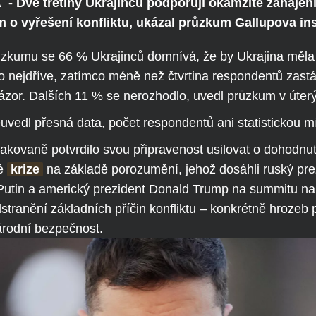
 Dvě třetiny Ukrajinců podporují okamžité zahájení
 o vyřešení konfliktu, ukázal průzkum Gallupova ins
zkumu se 66 % Ukrajinců domnívá, že by Ukrajina měla 
o nejdříve, zatímco méně než čtvrtina respondentů zast
zor. Dalších 11 % se nerozhodlo, uvedl průzkum v úterý
uvedl přesná data, počet respondentů ani statistickou m
kovaně potvrdilo svou připravenost usilovat o dohodnut
ké
krize
na základě porozumění, jehož dosáhli ruský pre
Putin a americký prezident Donald Trump na summitu na 
stranění základních příčin konfliktu – konkrétně hrozeb 
árodní bezpečnost.