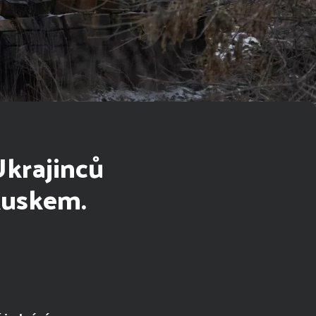
Ukrajinců
Ruskem.