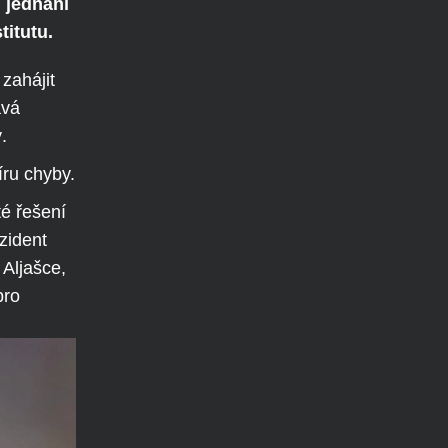
 jednání
titutu.
zahájit
ává
.
íru chyby.
é řešení
zident
Aljašce,
pro