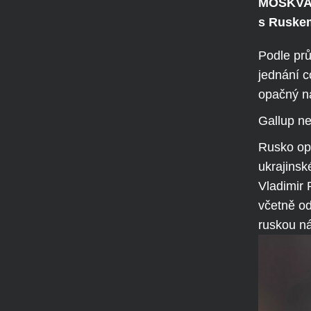
MOSKVA -
s Ruskem
Podle prů
jednání c
opačný ná
Gallup ne
Rusko opa
ukrajins
Vladimir 
včetně od
ruskou n