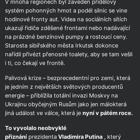
V mnoha regionech byl zaveden přídělový
systém pohonných hmot a podél silnic se vine
hodinové fronty aut. Videa na sociálních sítích
ukazují řidiče zděšené frontami nebo nadávající
na prázdné benzínové pumpy a rostoucí ceny.
Starosta sibiřského města Irkutsk dokonce
nařídil přivézt přenosné toalety, aby se tam vešli
i ti, co čekají ve frontě.
Palivová krize – bezprecedentní pro zemi, která
je jedním z největších světových producentů
energie – přiblížila totální invazi Moskvy na
Ukrajinu obyčejným Rusům jako jen málokterá
jiná událost ve válce, která je
nyní v pátém roce.
To vyvolalo neobvyklé
přiznání
prezidenta
Vladimira Putina
, který