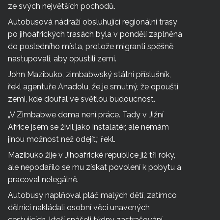
ze svých největších pochodů.
Autobusová nádraží obsluhující regionální trasy
po jihoafrických trasách byla v pondělí zaplněna
do posledního místa, protože migranti spěšně
nastupovali, aby opustili zemi.
John Mazibuko, zimbabwský státní příslušník,
řekl agentuře Anadolu, že je smutný, že opouští
zemi, kde doufal ve světlou budoucnost.
„V Zimbabwe doma není práce. Tady v Jižní
Africe jsem se živil jako instalatér, ale nemám
jinou možnost než odejít,“ řekl.
Mazibuko žije v Jihoafrické republice již tři roky,
ale nepodařilo se mu získat povolení k pobytu a
pracoval nelegálně.
Autobusy naplňoval pláč malých dětí, zatímco
dělníci nakládali osobní věci unavených
cestujících, kteří snášeli týdny zastrašování,