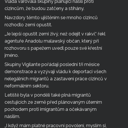
Vláda varovala skupiny plánující násilí proti
cizincům, že budou zatčeny a stíhány.
Navzdory těmto ujištěním se mnoho cizinců
rozhodlo zemi opustit.
„Je lepší opustit zemi živý, než odejít v rakvi,“ řekl
agentuře Anadolu malawský občan, který při
rozhovoru s papežem uvedl pouze své křestní
jméno.
Skupiny Vigilante pořádají poslední tři měsíce
demonstrace a vyzývají vládu k deportaci všech
nelegálních migrantů a zastavení práce cizinců v
neformálním sektoru.
Letiště byla v pondělí také plná migrantů
cestujících ze země před plánovaným úterním
pochodem proti imigrantům a očekávaným
násilím.
„I když mám platné pracovní povolení, myslím si,