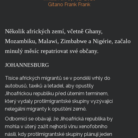
Gitano Frank Frank
Několik afrických zemí, včetně Ghany,
Mozambiku, Malawi, Zimbabwe a Nigérie, začalo
minulý měsíc repatriovat své občany.
JOHANNESBURG
Tisíce afrických migrantů se v pondělí vrhly do
autobusů, taxíků a letadel, aby opustily
Jihoafrickou republiku před úterním termínem,
který vydaly protiimigrantské skupiny vyzývající
nelegální migranty k opuštění země.
Odborníci se obávají, že Jihoafrická republika by
mohla v úterý zažít nejhorší vlnu xenofobního
násilí, kdy protiimigrantské skupiny plánují jeden