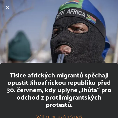
Tisíce afrických migrantů spěchají
opustit Jihoafrickou republiku před
30. červnem, kdy uplyne „lhůta“ pro
odchod z protiimigrantských
protestů.
Written on 07/01/2026