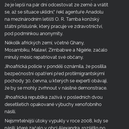
že je lepší na pár dní odcestovat ze země a vrátit
se, až se situace uklidní,“ řekl agentuře Anadolu
na mezinárodním letišti O. R. Tamba konžský
státní příslušník, který pracuje ve zdravotnictví,
pod podmínkou anonymity.
Několik afrických zemí, včetně Ghany,
Mosambiku, Malawi, Zimbabwe a Nigérie, začalo
minulý měsíc repatriovat své občany.
Jihoafrická policie v pondělí oznámila, že posílila
bezpečnostní opatření před protiimigrantskými
pochody 30. června, u kterých se experti obávají,
že by se mohly zvrhnout v násilné demonstrace.
Jihoafrická republika zažívá v posledních dvou
desetiletích opakované výbuchy xenofobního
násilí.
Nejsmrtelnější útoky vypukly v roce 2008, kdy se
násilí, které začalo v obci Alexandra, rozšířilo po