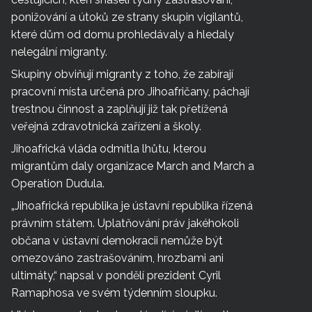
ponižování a útoků ze strany skupin vigilantů,
které dům od domu prohledávaly a hledaly
nelegální migranty.
Skupiny obviňují migranty z toho, že zabírají
pracovní místa určená pro Jihoafričany, páchají
trestnou činnost a zaplňují již tak přetížená
veřejná zdravotnická zařízení a školy.
Jihoafrická vláda odmítla lhůtu, kterou
migrantům daly organizace March and March a
Operation Dudula.
„Jihoafrická republika je ústavní republika řízená
právním státem. Uplatňování práv jakéhokoli
občana v ústavní demokracii nemůže být
omezováno zastrašováním, hrozbami ani
ultimáty,“ napsal v pondělí prezident Cyril
Ramaphosa ve svém týdenním sloupku.