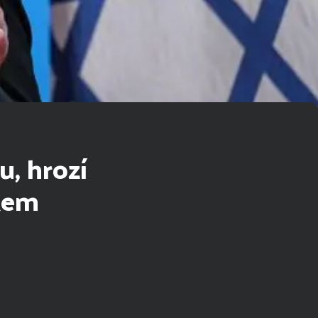
, hrozí
kem