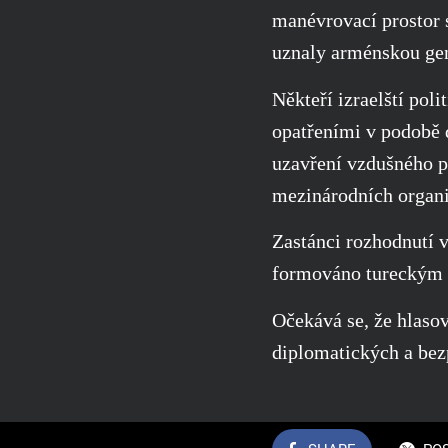
manévrovací prostor 
uznaly arménskou ge
Někteří izraelští pol
opatřeními v podobě d
uzavření vzdušného p
mezinárodních organi
Zastánci rozhodnutí v
formováno tureckým 
Očekává se, že hlaso
diplomatických a bez