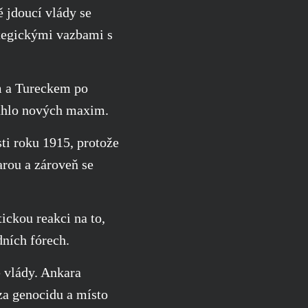
ě jdoucí vlády se
ategickými vazbami s
em a Tureckem po
sáhlo nových maxim.
sti roku 1915, protože
rou a zároveň se
tickou reakci na to,
dních fórech.
é vlády. Ankara
a genocidu a místo