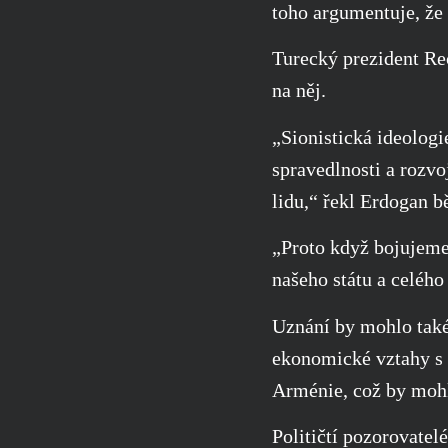
toho argumentuje, že 
Turecký prezident Re
na něj.
„Sionistická ideologi
spravedlnosti a rozvo
lidu,“ řekl Erdogan b
„Proto když bojujeme 
našeho státu a celého
Uznání by mohlo také 
ekonomické vztahy s
Arménie, což by mohl
Političtí pozorovatel