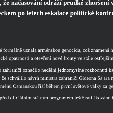
i, že načasování odráží prudké zhoršení
ckem po letech eskalace politické konfr
vé formálně uznala arménskou genocidu, což znamená hi
ické opatrnosti a otevření nové fronty ve stále ostřejš
o zahraničí označilo nedělní jednomyslné rozhodnutí k
, že schválilo návrh ministra zahraničí Gideona Sa'ara n
ménů Osmanskou říší během první světové války za ge
před oficiálním státním programem ještě ratifikováno 