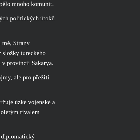
trpělo mnoho komunit.
ých politických útoků
n mě, Strany
y složky tureckého
 v provincii Sakarya.
jmy, ale pro přežití
držuje úzké vojenské a
holetým rivalem
í diplomatický