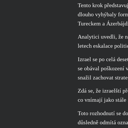
Tento krok představuj
dlouho vyhýbaly form
Tureckem a Ázerbájdž
Analytici uvedli, že
letech eskalace poli
Izrael se po celá des
se obával poškození 
snažil zachovat strat
Zdá se, že izraelští p
co vnímají jako stále
Toto rozhodnutí se do
důsledně odmítá ozna