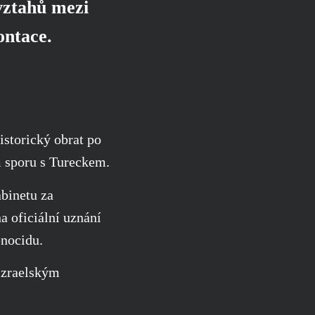
 vztahů mezi
ontace.
storický obrat po
ím sporu s Tureckem.
abinetu za
a oficiální uznání
nocidu.
izraelským