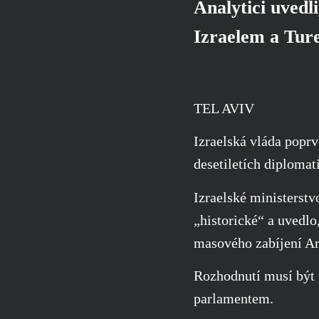
Analytici uvedl
Izraelem a Ture
TEL AVIV
Izraelská vláda popr
desetiletích diplomat
Izraelské ministerstv
„historické“ a uvedlo
masového zabíjení Ar
Rozhodnutí musí být 
parlamentem.