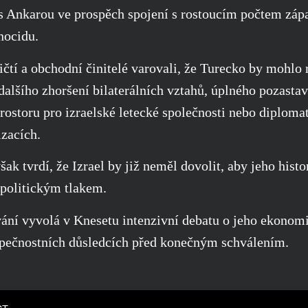
s Ankarou ve prospěch spojení s rostoucím počtem zápa
nocidu.
itičtí a obchodní činitelé varovali, že Turecko by mohl
alšího zhoršení bilaterálních vztahů, úplného pozasta
rostoru pro izraelské letecké společnosti nebo diploma
zacích.
šak tvrdí, že Izrael by již neměl dovolit, aby jeho hist
politickým tlakem.
vání vyvolá v Knesetu intenzivní debatu o jeho ekonom
pečnostních důsledcích před konečným schválením.