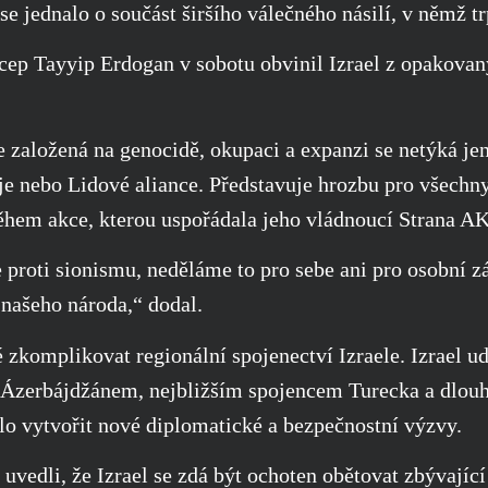
se jednalo o součást širšího válečného násilí, v němž 
cep Tayyip Erdogan v sobotu obvinil Izrael z opakovan
e založená na genocidě, okupaci a expanzi se netýká je
je nebo Lidové aliance. Představuje hrozbu pro všechn
ěhem akce, kterou uspořádala jeho vládnoucí Strana AK
proti sionismu, neděláme to pro sebe ani pro osobní zá
 našeho národa,“ dodal.
zkomplikovat regionální spojenectví Izraele. Izrael u
 Ázerbájdžánem, nejbližším spojencem Turecka a dlou
o vytvořit nové diplomatické a bezpečnostní výzvy.
é uvedli, že Izrael se zdá být ochoten obětovat zbývajíc