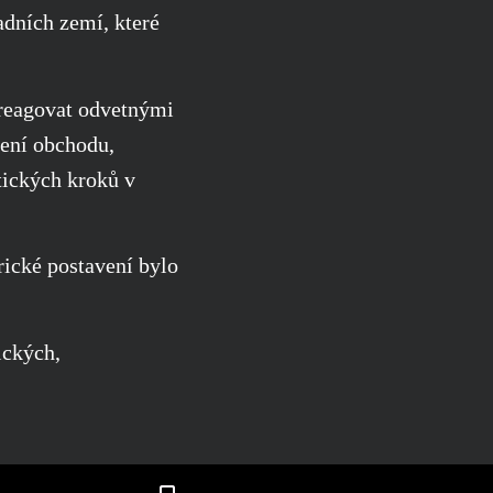
dních zemí, které
o reagovat odvetnými
vení obchodu,
tických kroků v
orické postavení bylo
ických,