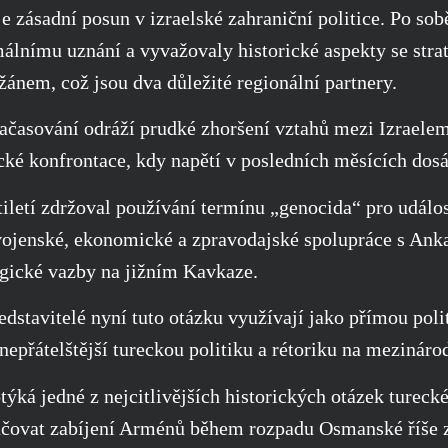
e zásadní posun v izraelské zahraniční politice. Po sob
álnímu uznání a vyvažovaly historické aspekty se str
ánem, což jsou dva důležité regionální partnery.
 načasování odráží prudké zhoršení vztahů mezi Izrael
tické konfrontace, kdy napětí v posledních měsících do
etiletí zdržoval používání termínu „genocida“ pro událo
vojenské, ekonomické a zpravodajské spolupráce s Anka
egické vazby na jižním Kavkaze.
ředstavitelé nyní tuto otázku využívají jako přímou poli
 nepřátelštější tureckou politiku a rétoriku na mezináro
týká jedné z nejcitlivějších historických otázek tureck
čovat zabíjení Arménů během rozpadu Osmanské říše z