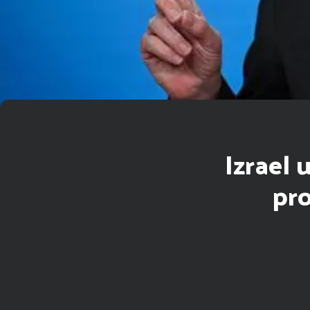
Izrael
pr