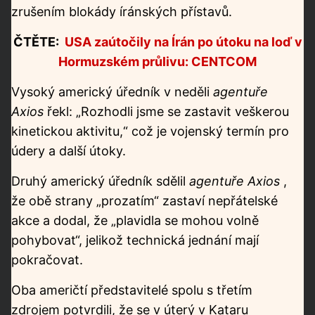
zrušením blokády íránských přístavů.
ČTĚTE:
USA zaútočily na Írán po útoku na loď v
Hormuzském průlivu: CENTCOM
Vysoký americký úředník
v neděli
agentuře
Axios
řekl: „Rozhodli jsme se zastavit veškerou
kinetickou aktivitu,“ což je vojenský termín pro
údery
a další útoky.
Druhý americký úředník sdělil
agentuře Axios
,
že obě strany „prozatím“ zastaví nepřátelské
akce a dodal, že „plavidla se mohou volně
pohybovat“, jelikož technická jednání mají
pokračovat.
Oba američtí představitelé spolu s třetím
zdrojem potvrdili, že se v úterý v Kataru