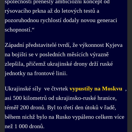
společnosti přenesly ambiciózní koncept od
rýsovacího prkna až do letových testů a
pozoruhodnou rychlostí dodaly novou generaci
schopností.“
Západní představitelé tvrdí, že výkonnost Kyjeva
na bojišti se v posledních měsících výrazně
zlepšila, přičemž ukrajinské drony drží ruské
jednotky na frontové linii.
Ukrajinské síly ve čtvrtek
vypustily na Moskvu
,
asi 500 kilometrů od ukrajinsko-ruské hranice,
téměř 200 dronů. Byl to třetí den útoků v řadě,
během nichž bylo na Rusko vypáleno celkem více
než 1 000 dronů.