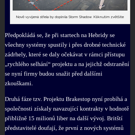
Nově vyvíjená střela by doplnila Storm Shadow. Kliknutím zvětšíte
Předpokládá se, že při startech na Hebridy se
všechny systémy spustily i přes drobné technické
zádrhely, které se daly očekávat v rámci přístupu
„rychlého selhání“ projektu a na jejichž odstranění
se nyní firmy budou snažit před dalšími
zkouškami.
Druhá fáze tzv. Projektu Brakestop nyní probíhá a
společnosti získaly navazující kontrakty v hodnotě
přibližně 15 milionů liber na další vývoj. Britští
představitelé doufají, že první z nových systémů