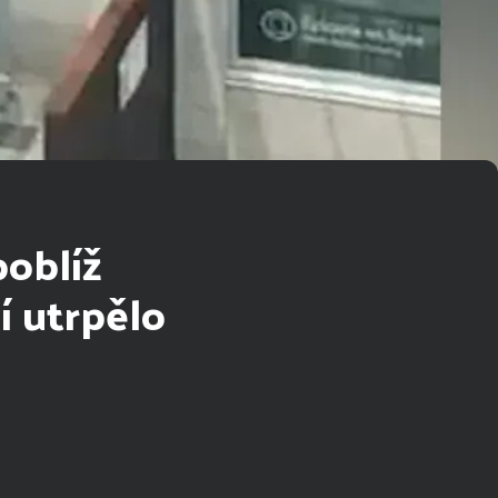
poblíž
í utrpělo