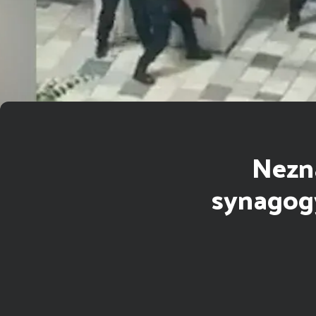
Nezná
synagogy