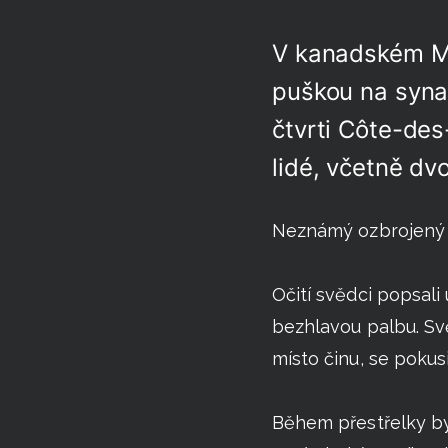
V kanadském Mo
puškou na syna
čtvrti Côte-des
lidé, včetně dvo
Neznámý ozbrojený 
Očití svědci popsali
bezhlavou palbu. Svěd
místo činu, se pokusi
Během přestřelky byl