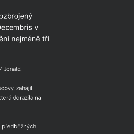
ozbrojený
Decembris v
ěni nejméně tři
/ Jonald.
dovy, zahájil
která dorazila na
le předběžných