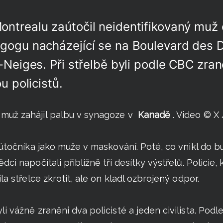
ntrealu zaútočil neidentifikovaný muž 
gogu nacházející se na Boulevard des 
-Neiges. Při střelbě byli podle CBC zran
u policistů.
muž zahájil palbu v synagoze v
Kanadě
. Video © X 
 útočníka jako muže v maskování. Poté, co vnikl do bu
ci napočítali přibližně tři desítky výstřelů. Policie, 
la střelce zkrotit, ale on kladl ozbrojený odpor.
i vážně zraněni dva policisté a jeden civilista. Pod