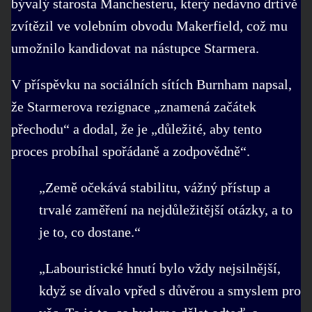
bývalý starosta Manchesteru, který nedávno drtivě
zvítězil ve volebním obvodu Makerfield, což mu
umožnilo kandidovat na nástupce Starmera.
V příspěvku na sociálních sítích Burnham napsal,
že Starmerova rezignace „znamená začátek
přechodu“ a dodal, že je „důležité, aby tento
proces probíhal spořádaně a zodpovědně“.
„Země očekává stabilitu, vážný přístup a
trvalé zaměření na nejdůležitější otázky, a to
je to, co dostane.“
„Labouristické hnutí bylo vždy nejsilnější,
když se dívalo vpřed s důvěrou a smyslem pro