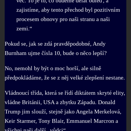
věc. To je to, co budeme dělat odteď, a
zajistíme, aby tento přechod byl pozitivním
procesem obnovy pro naši stranu a naši
zemi.“
Pokud se, jak se zdá pravděpodobné, Andy
Burnham ujme čísla 10, bude o něco lepší?
No, nemohl by být o moc horší, ale silně
předpokládáme, že se z něj velké zlepšení nestane.
Vládnoucí třída, která se řídí diktátem skryté elity,
vládne Británii, USA a zbytku Západu. Donald
Trump jim slouží, stejně jako Angela Merkelová,
Keir Starmer, Tony Blair, Emmanuel Marcron a
všichni naši další „vůdci“.